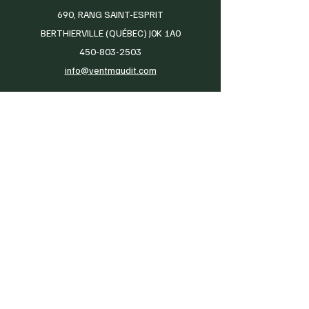
690, RANG SAINT-ESPRIT
BERTHIERVILLE (QUÉBEC) J0K 1A0
450-803-2503
info@ventmaudit.com
Production de raisins de table et de plants de
vignes certifiés biologiques par Québec Vrai
Autocueillette en septembre
Vins nature
Politique de confidentialité
Conditions d'utilisation
© 2025 VIGNOBLE DU VENT MAUDIT. Tous