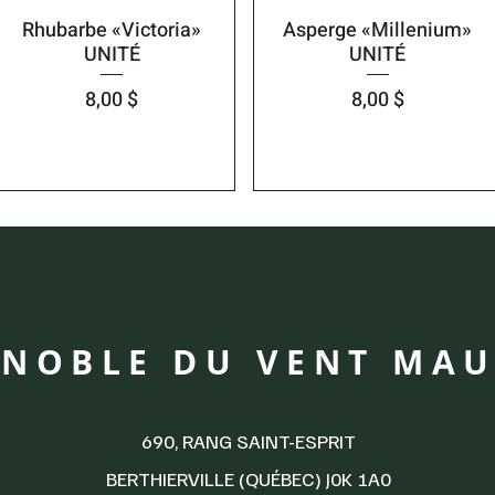
Rhubarbe «Victoria»
Asperge «Millenium»
UNITÉ
UNITÉ
Prix
Prix
8,00 $
8,00 $
GNOBLE DU VENT MAU
690, RANG SAINT-ESPRIT
BERTHIERVILLE (QUÉBEC) J0K 1A0