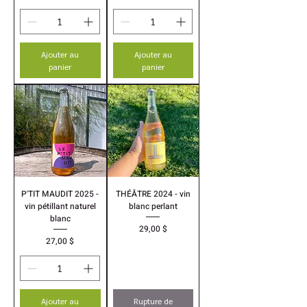
Ajouter au
Ajouter au
panier
panier
P'TIT MAUDIT 2025 -
THÉÂTRE 2024 - vin
vin pétillant naturel
blanc perlant
blanc
Prix
29,00 $
Prix
27,00 $
Ajouter au
Rupture de