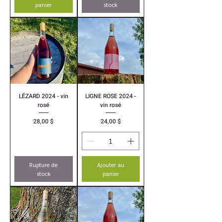
panier
stock
LÉZARD 2024 - vin
LIGNE ROSE 2024 -
rosé
vin rosé
Prix
Prix
28,00 $
24,00 $
Rupture de
Ajouter au
stock
panier