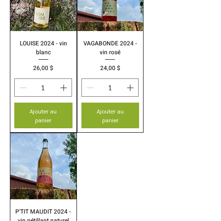
LOUISE 2024 - vin
VAGABONDE 2024 -
blanc
vin rosé
Prix
Prix
26,00 $
24,00 $
Ajouter au
Ajouter au
panier
panier
P'TIT MAUDIT 2024 -
vin pétillant naturel