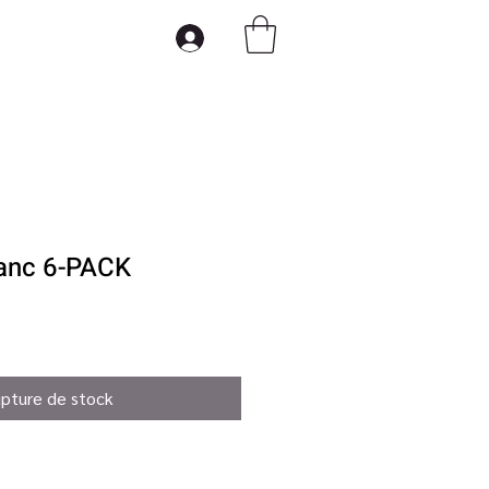
anc 6-PACK
pture de stock